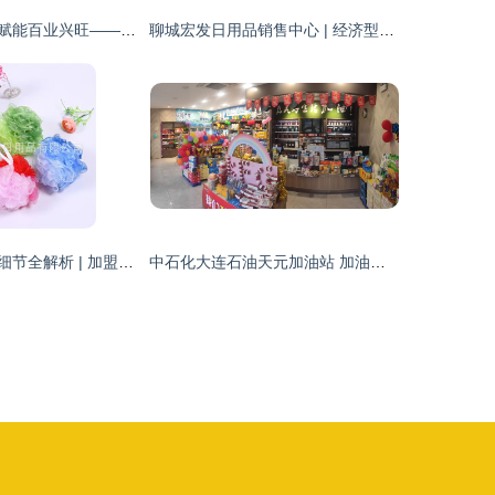
浇灌烟火经济，赋能百业兴旺——工行毕节威宁支行精准输血小微市场主体
聊城宏发日用品销售中心 | 经济型杀虫气雾剂专业供应商
沐易日用品加盟细节全解析 | 加盟费用与开店优势一览
中石化大连石油天元加油站 加油之外，一站式日用百货服务带来“家”的便捷