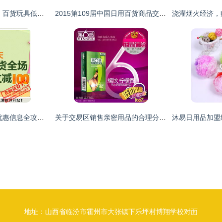
道南家和超市福利日 百货玩具低至八八折，新款棉拖温暖上市
2015第109届中国日用百货商品交易会聚焦中国品牌盛会
每日精挑细选 网购优惠信息全攻略，日用百货省钱之道尽在真的值得买
关于交易区销售亲密用品的合理分类与运营建议
地址：山西省临汾市霍州市大张镇下乐坪村博翔学校对面