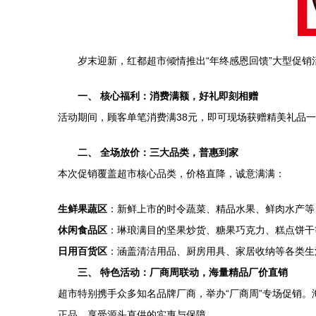
岁末迎新，红都超市倾情推出“年终感恩回馈”大型促销
一、 核心福利：消费满额，好礼即刻相赠
活动期间，顾客单笔消费满38元，即可现场获赠精美礼品
二、 全场放价：三大品类，普惠到家
本次促销覆盖超市核心品类，价格直降，诚意满满：
生鲜果蔬区
：新鲜上市的时令蔬菜、精品水果、鲜肉水产等
休闲食品区
：琳琅满目的坚果炒货、糖果巧克力、糕点饼干
日用百货区
：涵盖清洁用品、厨房用具、家居收纳等各类生
三、 特色活动：厂商周联动，海量精品厂价直销
超市特别携手众多知名品牌厂商，举办“厂商周”专场促销
正品，享受源头直供的实惠与保障。