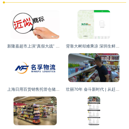
新隆嘉超市上演“真假大战” 沈阳新隆嘉两诉大连新隆嘉百货销售侵权
背靠大树却难乘凉 深圳生鲜电商倒闭背后的行业阵痛与用户反思
上海日用百货销售托管仓储费用解析 成本构成与市场行情
壮丽70年 奋斗新时代 | 从赶集到网购 日用百货销售方式的时代变迁