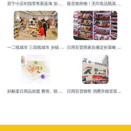
苏宁小店剑指零售新蓝海 加速布局全国1500家，日用百货成扩张利刃
疑含致癌物！无印良品瓶装水全球召回事件与日用百货销售信任启示
一二线城市 三四线城市 乡镇 十元店开在哪里发展前景更好
日用百货商家自播定价策略 抖音知识点第125期深度解析
好郦柔日用品加盟 费用、联系方式与市场前景全解析
日用百货销售 消费升级背景下的零售新机遇与挑战