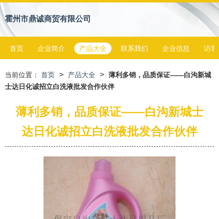
霍州市鼎诚商贸有限公司
首页
企业简介
产品大全
联系我们
企业信息
访客
>
>
当前位置：
首页
产品大全
薄利多销，品质保证——白沟新城
士达日化诚招立白洗液批发合作伙伴
薄利多销，品质保证——白沟新城士
达日化诚招立白洗液批发合作伙伴