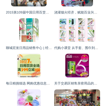
2015第109届中国日用百货商品交易会聚焦中国品牌盛会
浇灌烟火经济，赋能百业兴旺——工行毕节威宁支行精准输血小微市场主体
聊城宏发日用品销售中心 | 经济型杀虫气雾剂专业供应商
代购小课堂 从手套、围巾到可爱包包，日用百货的温暖与时尚
每日精挑细选 网购优惠信息全攻略，日用百货省钱之道尽在真的值得买
关于交易区销售亲密用品的合理分类与运营建议